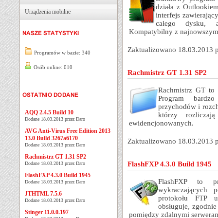
działa z Outlookie
Urządzenia mobilne
interfejs zawierają
całego dysku, a
Kompatybilny z najnowszym 
Zaktualizowano 18.03.2013 
Programów w bazie: 340
Osób online: 010
Rachmistrz GT 1.31 SP2
Rachmistrz GT to 
Program bardzo
przychodów i rozc
AQQ 2.4.5 Build 10
którzy rozlicza
Dodane 18.03.2013 przez Daro
ewidencjonowanych.
AVG Anti-Virus Free Edition 2013
13.0 Build 3267a6170
Zaktualizowano 18.03.2013 
Dodane 18.03.2013 przez Daro
Rachmistrz GT 1.31 SP2
FlashFXP 4.3.0 Build 1945
Dodane 18.03.2013 przez Daro
FlashFXP 4.3.0 Build 1945
FlashFXP to p
Dodane 18.03.2013 przez Daro
wykraczających 
JTHTML 7.5.6
protokołu FTP u
Dodane 18.03.2013 przez Daro
obsługuje, zgodni
Stinger 11.0.0.197
pomiędzy zdalnymi serweram