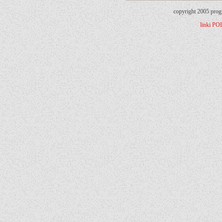
copyright 2005 prog
linki
PO