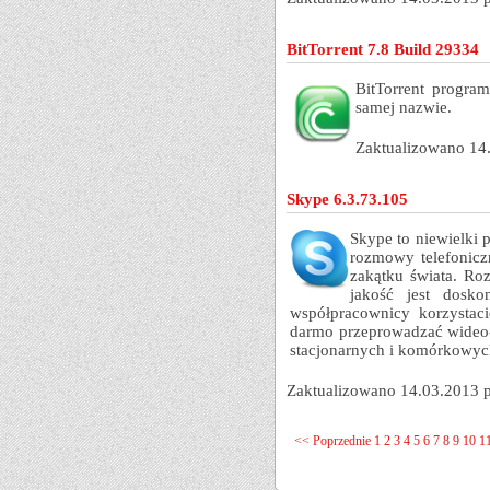
BitTorrent 7.8 Build 29334
BitTorrent progra
samej nazwie.
Zaktualizowano 14
Skype 6.3.73.105
Skype to niewielki
rozmowy telefonic
zakątku świata. Ro
jakość jest dosko
współpracownicy korzystac
darmo przeprowadzać wideo
stacjonarnych i komórkowych
Zaktualizowano 14.03.2013 
<< Poprzednie
1
2
3
4
5
6
7
8
9
10
1