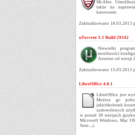
McAfee. Umożliwia
także na naprawi
kasowanie.
Zaktualizowano 18.03.2013 
uTorrent 3.3 Build 29342
Niewielki progra
możliwości konfigu
Azureus od wersji 2
Zaktualizowano 15.03.2013 
LibreOffice 4.0.1
LibreOffice jest w
Możesz go pobra
jakichkolwiek koszt
zadowolonych użytko
w ponad 30 wersjach języko
Microsoft Windows, Mac OS 
Suse...).