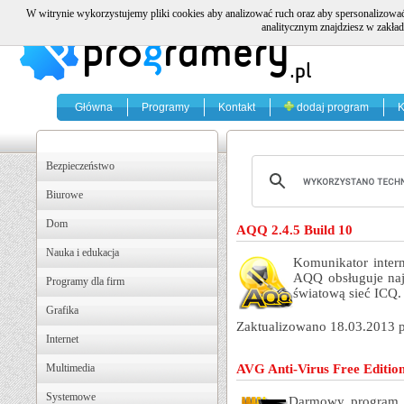
W witrynie wykorzystujemy pliki cookies aby analizować ruch oraz aby spersonalizować
analitycznym znajdziesz w zakład
Główna
Programy
Kontakt
dodaj program
K
Bezpieczeństwo
Biurowe
Dom
AQQ 2.4.5 Build 10
Nauka i edukacja
Komunikator intern
AQQ obsługuje naj
Programy dla firm
światową sieć ICQ.
Grafika
Zaktualizowano 18.03.2013 
Internet
Multimedia
AVG Anti-Virus Free Editio
Systemowe
Darmowy program a