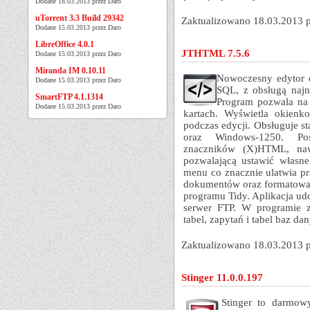
Dodane 18.03.2013 przez Daro
uTorrent 3.3 Build 29342
Zaktualizowano 18.03.2013 
Dodane 15.03.2013 przez Daro
LibreOffice 4.0.1
JTHTML 7.5.6
Dodane 15.03.2013 przez Daro
Miranda IM 0.10.11
Nowoczesny edytor 
Dodane 15.03.2013 przez Daro
SQL, z obsługą naj
SmartFTP 4.1.1314
Program pozwala na 
Dodane 15.03.2013 przez Daro
kartach. Wyświetla okien
podczas edycji. Obsługuje 
oraz Windows-1250. Pos
znaczników (X)HTML, naw
pozwalającą ustawić własne
menu co znacznie ulatwia p
dokumentów oraz formatowan
programu Tidy. Aplikacja u
serwer FTP. W programie zn
tabel, zapytań i tabel baz 
Zaktualizowano 18.03.2013 
Stinger 11.0.0.197
Stinger to darmow