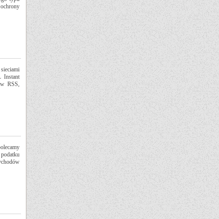
 ochrony
ieciami
 Instant
łów RSS,
polecamy
podatku
ychodów