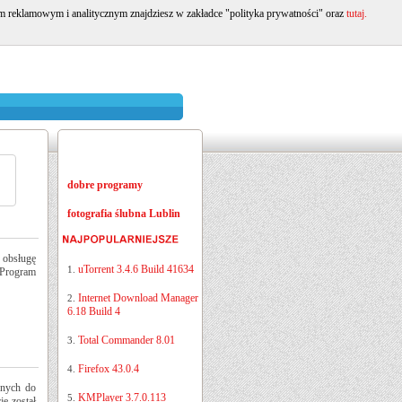
om reklamowym i analitycznym znajdziesz w zakładce "polityka prywatności" oraz
tutaj.
dobre programy
fotografia ślubna Lublin
 obsługę
uTorrent 3.4.6 Build 41634
1.
 Program
Internet Download Manager
2.
6.18 Build 4
Total Commander 8.01
3.
Firefox 43.0.4
4.
onych do
KMPlayer 3.7.0.113
5.
e został