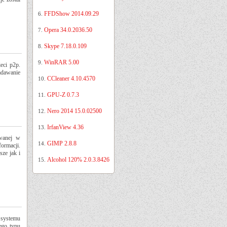
FFDShow 2014.09.29
6.
Opera 34.0.2036.50
7.
Skype 7.18.0.109
8.
WinRAR 5.00
9.
eci p2p.
adawanie
CCleaner 4.10.4570
10.
GPU-Z 0.7.3
11.
Nero 2014 15.0.02500
12.
IrfanView 4.36
13.
owanej w
GIMP 2.8.8
14.
ormacji.
ze jak i
Alcohol 120% 2.0.3.8426
15.
 systemu
ego typu