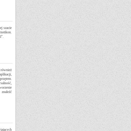
ej szacie
emotikon.
l".
k również
likacji,
przętem.
salność,
worzenie
 znaleźć
iających