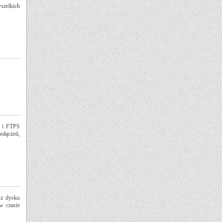
szelkich
P i FTPS
łączeń,
 z dysku
w czasie