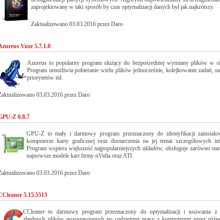
zaprojektowany w taki sposób by czas optymalizacji danych był jak najkrótszy.
Zaktualizowano 03.03.2016 przez Daro
Azureus Vuze 5.7.1.0
Azureus to popularny program służący do bezpośredniej wymiany plików w si
Program umożliwia pobieranie wielu plików jednocześnie, kolejkowanie zadań, n
priorytetów itd.
Zaktualizowano 03.03.2016 przez Daro
GPU-Z 0.8.7
GPU-Z to mały i darmowy program przeznaczony do identyfikacji zainstal
komputerze karty graficznej oraz dostarczenia na jej temat szczegółowych inf
Program wspiera większość najpopularniejszych układów, obsługuje zarówno stars
najnowsze modele kart firmy nVidia oraz ATI.
Zaktualizowano 03.03.2016 przez Daro
CCleaner 5.15.5513
CCleaner to darmowy program przeznaczony do optymalizacji i usuwania z
zbędnych plików pozostawionych po codziennej pracy z komputerem przez różn