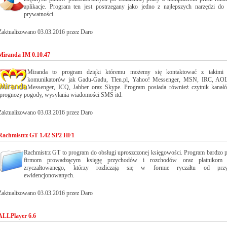
aplikacje. Program ten jest postrzegany jako jedno z najlepszych narzędzi do
prywatności.
Zaktualizowano 03.03.2016 przez Daro
Miranda IM 0.10.47
Miranda to program dzięki któremu możemy się kontaktować z takimi s
komunikatorów jak Gadu-Gadu, Tlen.pl, Yahoo! Messenger, MSN, IRC, AOL
Messenger, ICQ, Jabber oraz Skype. Program posiada również czytnik kana
prognozy pogody, wysyłania wiadomości SMS itd.
Zaktualizowano 03.03.2016 przez Daro
Rachmistrz GT 1.42 SP2 HF1
Rachmistrz GT to program do obsługi uproszczonej księgowości. Program bardzo 
firmom prowadzącym księgę przychodów i rozchodów oraz płatnikom 
zryczałtowanego, którzy rozliczają się w formie ryczałtu od prz
ewidencjonowanych.
Zaktualizowano 03.03.2016 przez Daro
ALLPlayer 6.6