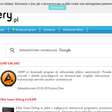
ać reklamy. Informacje o tym, jak wykorzystywane są pliki cookie oraz udostępniane partner
Rozumiem
akt
dodaj program
Konkurs
śmieszne filmy
AIMP 4.00.1695
AIMP to doskonały program do odtwarzania plików muzycznych. Posiada
wtyczek i skórek pozwalających na dostosowanie wyglądu odtwarzacza.
wykorzystuje niewiele zasobów systemowych.
Zaktualizowano 03.03.2016 przez Daro
IObit Smart Defrag 4.4.0.849
IObit Smart Defrag to jeden z najlepszych darmowych programów przeznacz
defragmentacji partycji systemowych. Algorytm odpowiedzialny za defragmentacj