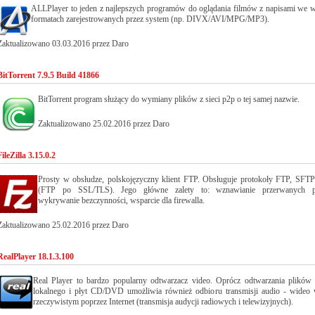
ALLPlayer to jeden z najlepszych programów do oglądania filmów z napisami we w
formatach zarejestrowanych przez system (np. DIVX/AVI/MPG/MP3).
Zaktualizowano 03.03.2016 przez Daro
BitTorrent 7.9.5 Build 41866
BitTorrent program służący do wymiany plików z sieci p2p o tej samej nazwie.
Zaktualizowano 25.02.2016 przez Daro
FileZilla 3.15.0.2
Prosty w obsłudze, polskojęzyczny klient FTP. Obsługuje protokoły FTP, SFT
(FTP po SSL/TLS). Jego główne zalety to: wznawianie przerwanych po
wykrywanie bezczynności, wsparcie dla firewalla.
Zaktualizowano 25.02.2016 przez Daro
RealPlayer 18.1.3.100
Real Player to bardzo popularny odtwarzacz video. Oprócz odtwarzania plików
lokalnego i płyt CD/DVD umożliwia również odbioru transmisji audio - wideo 
rzeczywistym poprzez Internet (transmisja audycji radiowych i telewizyjnych).