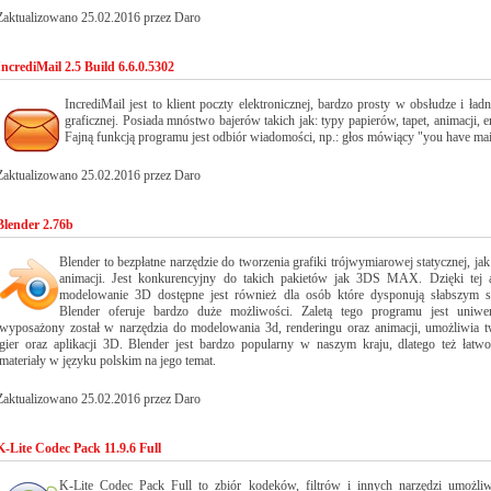
Zaktualizowano 25.02.2016 przez Daro
IncrediMail 2.5 Build 6.6.0.5302
IncrediMail jest to klient poczty elektronicznej, bardzo prosty w obsłudze i ładn
graficznej. Posiada mnóstwo bajerów takich jak: typy papierów, tapet, animacji, 
Fajną funkcją programu jest odbiór wiadomości, np.: głos mówiący "you have mai
Zaktualizowano 25.02.2016 przez Daro
Blender 2.76b
Blender to bezpłatne narzędzie do tworzenia grafiki trójwymiarowej statycznej, ja
animacji. Jest konkurencyjny do takich pakietów jak 3DS MAX. Dzięki tej ap
modelowanie 3D dostępne jest również dla osób które dysponują słabszym s
Blender oferuje bardzo duże możliwości. Zaletą tego programu jest uniwer
wyposażony został w narzędzia do modelowania 3d, renderingu oraz animacji, umożliwia t
gier oraz aplikacji 3D. Blender jest bardzo popularny w naszym kraju, dlatego też łatwo
materiały w języku polskim na jego temat.
Zaktualizowano 25.02.2016 przez Daro
K-Lite Codec Pack 11.9.6 Full
K-Lite Codec Pack Full to zbiór kodeków, filtrów i innych narzędzi umożliw