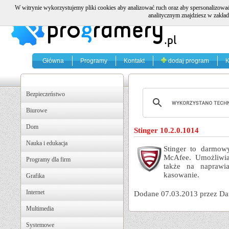
W witrynie wykorzystujemy pliki cookies aby analizować ruch oraz aby spersonalizować
analitycznym znajdziesz w zakład
Główna
Programy
Kontakt
dodaj program
K
Bezpieczeństwo
Biurowe
Dom
Stinger 10.2.0.1014
Nauka i edukacja
Stinger to darmow
McAfee. Umożliwia
Programy dla firm
także na naprawi
kasowanie.
Grafika
Internet
Dodane 07.03.2013 przez Da
Multimedia
Systemowe