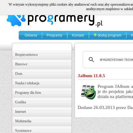
W witrynie wykorzystujemy pliki cookies aby analizować ruch oraz aby spersonalizować
analitycznym znajdziesz w zakład
Główna
Programy
Kontakt
dodaj program
K
Bezpieczeństwo
Biurowe
Dom
Jalbum 11.0.5
Nauka i edukacja
Program JAlbum au
je do projektu ja
Programy dla firm
działa na platfor
Grafika
Dodane 26.03.2013 przez Da
Internet
Multimedia
Systemowe