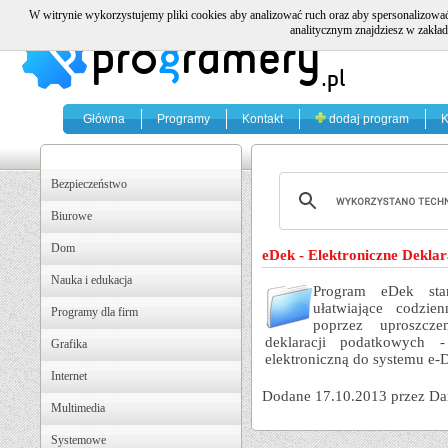
W witrynie wykorzystujemy pliki cookies aby analizować ruch oraz aby spersonalizować
analitycznym znajdziesz w zakład
Główna
Programy
Kontakt
dodaj program
K
Bezpieczeństwo
Biurowe
Dom
eDek - Elektroniczne Deklar
Nauka i edukacja
Program eDek stan
ułatwiające codzi
Programy dla firm
poprzez uproszcze
deklaracji podatkowych 
Grafika
elektroniczną do systemu e-D
Internet
Dodane 17.10.2013 przez Da
Multimedia
Systemowe