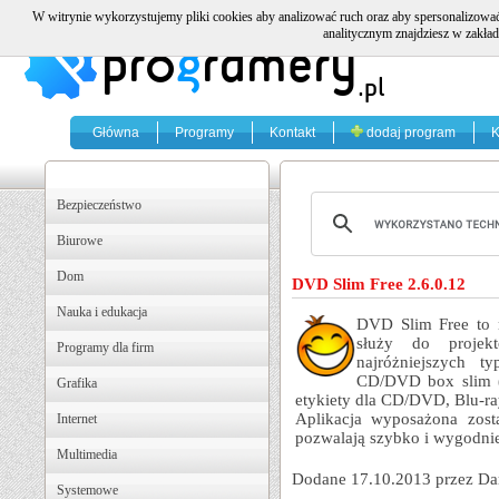
W witrynie wykorzystujemy pliki cookies aby analizować ruch oraz aby spersonalizować
analitycznym znajdziesz w zakład
Główna
Programy
Kontakt
dodaj program
K
Bezpieczeństwo
Biurowe
Dom
DVD Slim Free 2.6.0.12
Nauka i edukacja
DVD Slim Free to n
służy do projek
Programy dla firm
najróżniejszych
CD/DVD box slim
Grafika
etykiety dla CD/DVD, Blu-r
Aplikacja wyposażona zosta
Internet
pozwalają szybko i wygodnie
Multimedia
Dodane 17.10.2013 przez Da
Systemowe