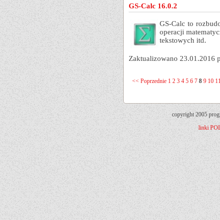
GS-Calc 16.0.2
GS-Calc to rozbud
operacji matematyc
tekstowych itd.
Zaktualizowano 23.01.2016 
<< Poprzednie
1
2
3
4
5
6
7
8
9
10
1
copyright 2005 prog
linki
PO