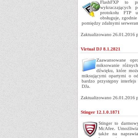
FlashFXP to p
wykraczających 
protokołu FTP u
obsługuje, zgodni
pomiędzy zdalnymi serweram
Zaktualizowano 26.01.2016 
Virtual DJ 8.1.2821
Zaawansowane opr
miksowanie różnych
dźwięku, które moż
miksującymi opartymi o od
bardzo przystępny interfej
DJa.
Zaktualizowano 26.01.2016 
Stinger 12.1.0.1871
Stinger to darmow
McAfee. Umożliwia
także na naprawi