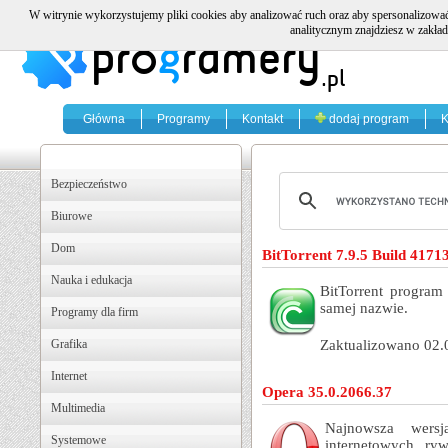
W witrynie wykorzystujemy pliki cookies aby analizować ruch oraz aby spersonalizować
analitycznym znajdziesz w zakład
Główna
Programy
Kontakt
dodaj program
K
Bezpieczeństwo
Biurowe
Dom
BitTorrent 7.9.5 Build 4171
Nauka i edukacja
BitTorrent program
samej nazwie.
Programy dla firm
Grafika
Zaktualizowano 02.
Internet
Opera 35.0.2066.37
Multimedia
Najnowsza wersj
Systemowe
internetowych, ryw