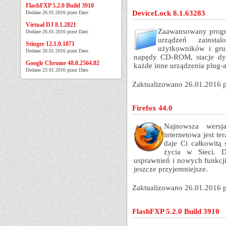
FlashFXP 5.2.0 Build 3910
DeviceLock 8.1.63283
Dodane 26.01.2016 przez Daro
Virtual DJ 8.1.2821
Zaawansowany progr
Dodane 26.01.2016 przez Daro
urządzeń zainst
Stinger 12.1.0.1871
użytkowników i grup
Dodane 26.01.2016 przez Daro
napędy CD-ROM, stacje dys
Google Chrome 48.0.2564.82
każde inne urządzenia plug-a
Dodane 23.01.2016 przez Daro
Zaktualizowano 26.01.2016 
Firefox 44.0
Najnowsza wersj
internetowa jest te
daje Ci całkowitą
życia w Sieci. D
usprawnień i nowych funkcji,
jeszcze przyjemniejsze.
Zaktualizowano 26.01.2016 
FlashFXP 5.2.0 Build 3910