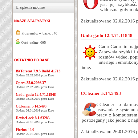
jest jej szybkość
Urządzenia mobilne
widoczna gołym ok
Zaktualizowano 02.02.2016 
Programów w bazie: 340
Gadu-gadu 12.4.71.11848
Osób online: 005
Gadu-Gadu to najpo
Zapewnia szybki i 
rozmów wideo, popr
interfejs i emotiko
inne.
BitTorrent 7.9.5 Build 41713
Dodane 02.02.2016 przez Daro
Zaktualizowano 02.02.2016 
Opera 35.0.2066.37
Dodane 02.02.2016 przez Daro
CCleaner 5.14.5493
Gadu-gadu 12.4.71.11848
Dodane 02.02.2016 przez Daro
CCleaner to darmow
CCleaner 5.14.5493
usuwania z systemu 
Dodane 26.01.2016 przez Daro
pracy z komputerem 
DeviceLock 8.1.63283
postrzegany jako jedno z na
Dodane 26.01.2016 przez Daro
Firefox 44.0
Zaktualizowano 26.01.2016 
Dodane 26.01.2016 przez Daro