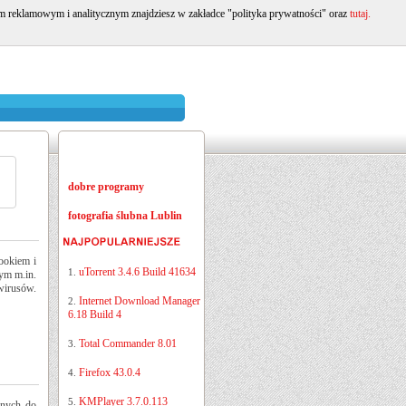
om reklamowym i analitycznym znajdziesz w zakładce "polityka prywatności" oraz
tutaj.
dobre programy
fotografia ślubna Lublin
ookiem i
uTorrent 3.4.6 Build 41634
1.
tym m.in.
irusów.
Internet Download Manager
2.
6.18 Build 4
Total Commander 8.01
3.
Firefox 43.0.4
4.
KMPlayer 3.7.0.113
5.
onych do