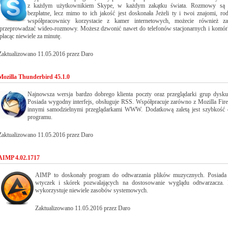
z każdym użytkownikiem Skype, w każdym zakątku świata. Rozmowy są z
bezpłatne, lecz mimo to ich jakość jest doskonała Jeżeli ty i twoi znajomi, ro
współpracownicy korzystacie z kamer internetowych, możecie również z
przeprowadzać wideo-rozmowy. Możesz dzwonić nawet do telefonów stacjonarnych i komó
płacąc niewiele za minutę.
Zaktualizowano 11.05.2016 przez Daro
Mozilla Thunderbird 45.1.0
Najnowsza wersja bardzo dobrego klienta poczty oraz przeglądarki grup dysku
Posiada wygodny interfejs, obsługuje RSS. Współpracuje zarówno z Mozilla Firef
innymi samodzielnymi przeglądarkami WWW. Dodatkową zaletą jest szybkość d
programu.
Zaktualizowano 11.05.2016 przez Daro
AIMP 4.02.1717
AIMP to doskonały program do odtwarzania plików muzycznych. Posiada
wtyczek i skórek pozwalających na dostosowanie wyglądu odtwarzacza.
wykorzystuje niewiele zasobów systemowych.
Zaktualizowano 11.05.2016 przez Daro