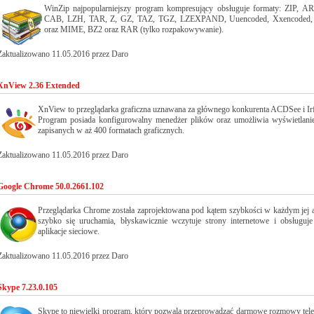
WinZip najpopularniejszy program kompresujący obsługuje formaty: ZIP, A
CAB, LZH, TAR, Z, GZ, TAZ, TGZ, LZEXPAND, Uuencoded, Xxencoded,
oraz MIME, BZ2 oraz RAR (tylko rozpakowywanie).
Zaktualizowano 11.05.2016 przez Daro
XnView 2.36 Extended
XnView to przeglądarka graficzna uznawana za głównego konkurenta ACDSee i Ir
Program posiada konfigurowalny menedżer plików oraz umożliwia wyświetlani
zapisanych w aż 400 formatach graficznych.
Zaktualizowano 11.05.2016 przez Daro
Google Chrome 50.0.2661.102
Przeglądarka Chrome została zaprojektowana pod kątem szybkości w każdym jej a
szybko się uruchamia, błyskawicznie wczytuje strony internetowe i obsługuje
aplikacje sieciowe.
Zaktualizowano 11.05.2016 przez Daro
Skype 7.23.0.105
Skype to niewielki program, który pozwala przeprowadzać darmowe rozmowy tele