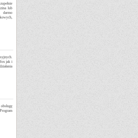
upełnie
dzina lub
a darmo
rkowych,
syjnych.
ox jak i
ziałania
 obsługę
 Program