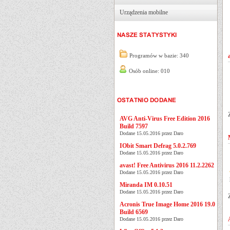
Urządzenia mobilne
Programów w bazie: 340
Osób online: 010
AVG Anti-Virus Free Edition 2016
Build 7597
Dodane 15.05.2016 przez Daro
IObit Smart Defrag 5.0.2.769
Dodane 15.05.2016 przez Daro
avast! Free Antivirus 2016 11.2.2262
Dodane 15.05.2016 przez Daro
Miranda IM 0.10.51
Dodane 15.05.2016 przez Daro
Acronis True Image Home 2016 19.0
Build 6569
Dodane 15.05.2016 przez Daro