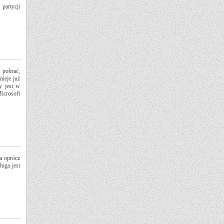
partycji
 pobrać,
nieje już
y jest w
icrosoft
a oprócz
uga jest