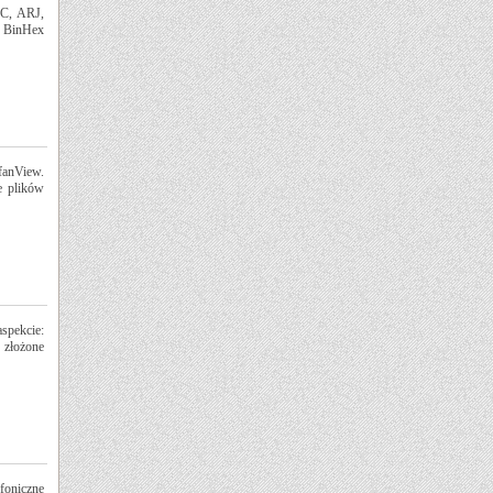
RC, ARJ,
 BinHex
fanView.
e plików
spekcie:
 złożone
foniczne