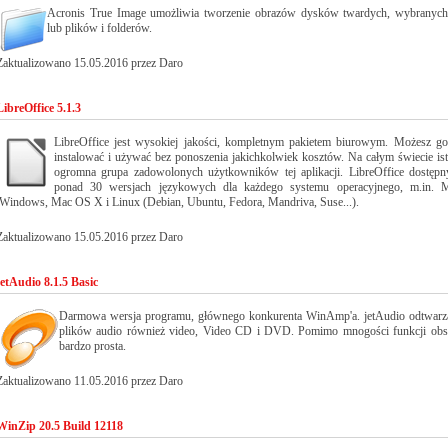
Acronis True Image umożliwia tworzenie obrazów dysków twardych, wybranych 
lub plików i folderów.
Zaktualizowano 15.05.2016 przez Daro
LibreOffice 5.1.3
LibreOffice jest wysokiej jakości, kompletnym pakietem biurowym. Możesz go
instalować i używać bez ponoszenia jakichkolwiek kosztów. Na całym świecie ist
ogromna grupa zadowolonych użytkowników tej aplikacji. LibreOffice dostępn
ponad 30 wersjach językowych dla każdego systemu operacyjnego, m.in. M
Windows, Mac OS X i Linux (Debian, Ubuntu, Fedora, Mandriva, Suse...).
Zaktualizowano 15.05.2016 przez Daro
jetAudio 8.1.5 Basic
Darmowa wersja programu, głównego konkurenta WinAmp'a. jetAudio odtwarz
plików audio również video, Video CD i DVD. Pomimo mnogości funkcji obsł
bardzo prosta.
Zaktualizowano 11.05.2016 przez Daro
WinZip 20.5 Build 12118