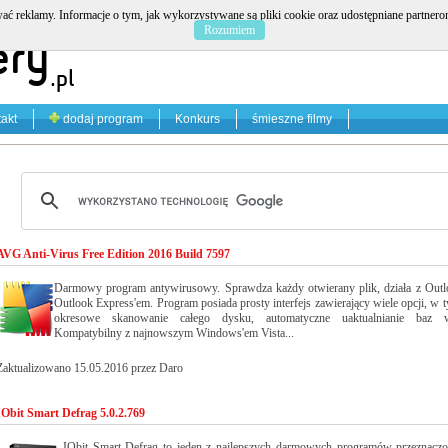
ać reklamy. Informacje o tym, jak wykorzystywane są pliki cookie oraz udostępniane partner
Rozumiem
akt
dodaj program
Konkurs
śmieszne filmy
AVG Anti-Virus Free Edition 2016 Build 7597
Darmowy program antywirusowy. Sprawdza każdy otwierany plik, działa z Outl
Outlook Express'em. Program posiada prosty interfejs zawierający wiele opcji, w 
okresowe skanowanie całego dysku, automatyczne uaktualnianie baz w
Kompatybilny z najnowszym Windows'em Vista...
Zaktualizowano 15.05.2016 przez Daro
IObit Smart Defrag 5.0.2.769
IObit Smart Defrag to jeden z najlepszych darmowych programów przeznacz