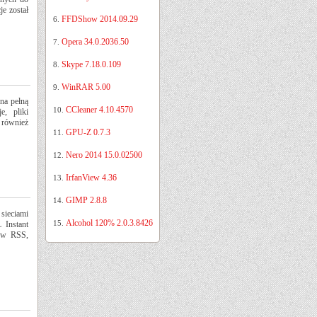
e został
FFDShow 2014.09.29
6.
Opera 34.0.2036.50
7.
Skype 7.18.0.109
8.
WinRAR 5.00
9.
na pełną
CCleaner 4.10.4570
10.
, pliki
również
GPU-Z 0.7.3
11.
Nero 2014 15.0.02500
12.
IrfanView 4.36
13.
GIMP 2.8.8
14.
ieciami
Alcohol 120% 2.0.3.8426
15.
 Instant
łów RSS,