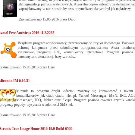
defragmentacji partycji systemowych. Algorytm odpowiedzialny za defragmentacj
zaprojektowany w taki sposób by czas optymalizacji danych był jak najkrótszy.
Zaktualizowano 15.05.2016 przez Daro
avast! Free Antivirus 2016 11.2.2262
Bezpłatny program antywirusowy, przeznaczony do użytku domowego. Pozwala 
ochronę komputera przed szkodliwym oprogramowaniem. Avast monitoruje
systemowe, programy P2P, komunikatory internetowe. Program posiada 
automatyczne aktualizacje bazy wirusów.
Zaktualizowano 15.05.2016 przez Daro
Miranda IM 0.10.51
Miranda to program dzięki któremu możemy się kontaktować z takimi s
komunikatorów jak Gadu-Gadu, Tlen.pl, Yahoo! Messenger, MSN, IRC, AOL
Messenger, ICQ, Jabber oraz Skype. Program posiada również czytnik kana
prognozy pogody, wysyłania wiadomości SMS itd.
Zaktualizowano 15.05.2016 przez Daro
Acronis True Image Home 2016 19.0 Build 6569